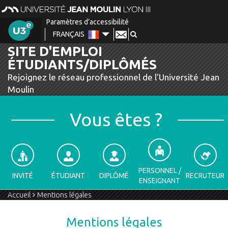
Aller
Panneau de gestion des cookies
au
Paramètres d’accessibilité
menu
NOUS CONTACTER
FRANÇAIS
Aller
Changer de langue
au
ENGLISH
SITE D'EMPLOI
contenu
ESPAÑOL
ÉTUDIANTS/DIPLÔMÉS
Aller
à
Rejoignez le réseau professionnel de l'Université Jean
la
Moulin
recherche
Vous êtes ?
PERSONNEL /
INVITÉ
ÉTUDIANT
DIPLÔMÉ
RECRUTEUR
ENSEIGNANT
Accueil
Mentions légales
Mentions légales